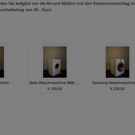
zahlen Sie lediglich nur die An-und Abfahrt und den Kostenvoranschlag m
uschalbetrag von 49.- Euro.
Siemens Waschmaschine WM14E34FCB A+++
Beko Waschmaschine WML 15106 NE A+ ca 45cm tief ( lackiert )
€ 189,00
€ 229,00