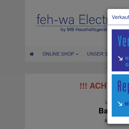
Verkauf
ONLINE SHOP
UNSER SERVICE
!!! ACHTUNG:
Unser Verkau
Bahnhofs
Außerdem err