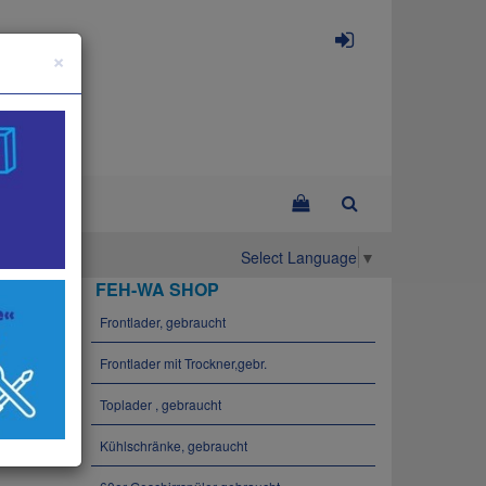
×
Select Language
▼
FEH-WA SHOP
Frontlader, gebraucht
Frontlader mit Trockner,gebr.
Toplader , gebraucht
Kühlschränke, gebraucht