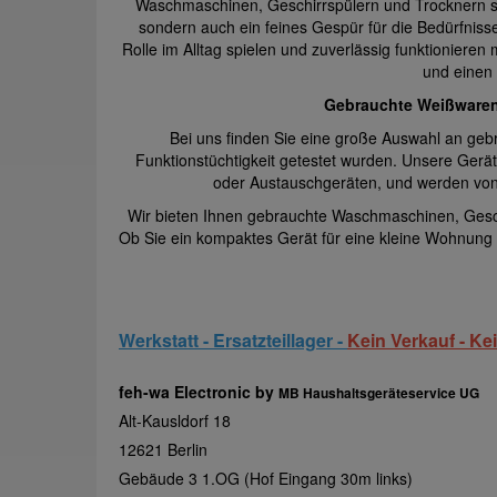
Waschmaschinen, Geschirrspülern und Trocknern spez
sondern auch ein feines Gespür für die Bedürfniss
Rolle im Alltag spielen und zuverlässig funktionieren
und einen 
Gebrauchte Weißwaren –
Bei uns finden Sie eine große Auswahl an gebra
Funktionstüchtigkeit getestet wurden. Unsere Gerä
oder Austauschgeräten, und werden von
Wir bieten Ihnen gebrauchte Waschmaschinen, Gesch
Ob Sie ein kompaktes Gerät für eine kleine Wohnung o
Werkstatt - Ersatzteillager -
Kein Verkauf - K
feh-wa Electronic by
MB Haushaltsgeräteservice UG
Alt-Kausldorf 18
12621 Berlin
Gebäude 3 1.OG (Hof Eingang 30m links)