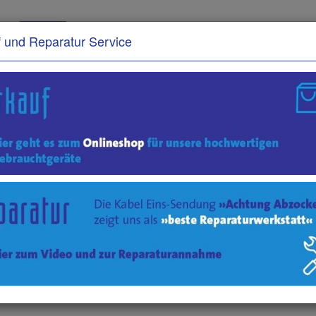
 und Reparatur Service
UNTERNEHMEN
JOBANGEBOTE
 Wir sind umgezogen !!!
f befindet sich ab sofort in Köpenick:
traße 5, 12555 Berlin
eichen Sie uns auf folgenden Wegen: