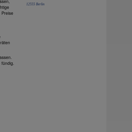
issen,
12555 Berlin
htige
e Preise
e
eräten
assen.
 fündig.