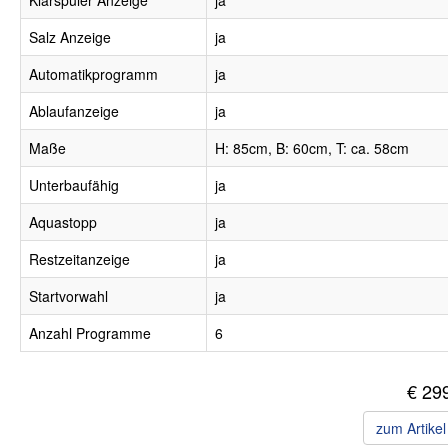
Klarspüler Anzeige
ja
Salz Anzeige
ja
Automatikprogramm
ja
Ablaufanzeige
ja
Maße
H: 85cm, B: 60cm, T: ca. 58cm
Unterbaufähig
ja
Aquastopp
ja
Restzeitanzeige
ja
Startvorwahl
ja
Anzahl Programme
6
€ 29
zum Artike