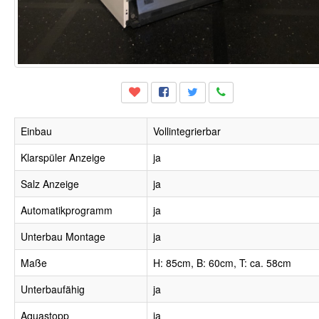
Einbau
Vollintegrierbar
Klarspüler Anzeige
ja
Salz Anzeige
ja
Automatikprogramm
ja
Unterbau Montage
ja
Maße
H: 85cm, B: 60cm, T: ca. 58cm
Unterbaufähig
ja
Aquastopp
ja