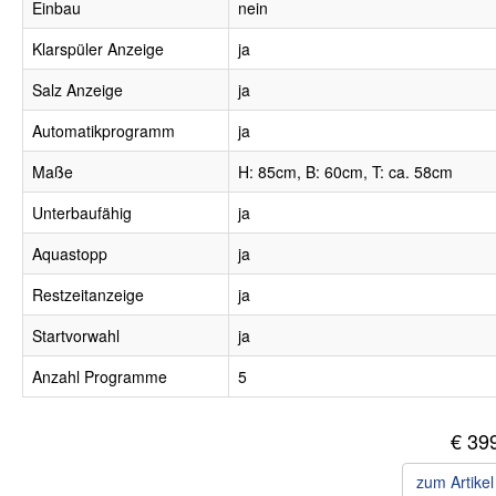
Einbau
nein
Klarspüler Anzeige
ja
Salz Anzeige
ja
Automatikprogramm
ja
Maße
H: 85cm, B: 60cm, T: ca. 58cm
Unterbaufähig
ja
Aquastopp
ja
Restzeitanzeige
ja
Startvorwahl
ja
Anzahl Programme
5
€ 39
zum Artike