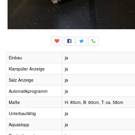
Einbau
ja
Klarspüler Anzeige
ja
Salz Anzeige
ja
Automatikprogramm
ja
Maße
H: 85cm, B: 60cm, T: ca. 58cm
Unterbaufähig
ja
Aquastopp
ja