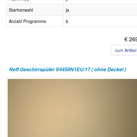
Startvorwahl
ja
Anzahl Programme
6
€ 26
zum Artike
Neff Geschirrspüler S4456N1EU/17 ( ohne Deckel )