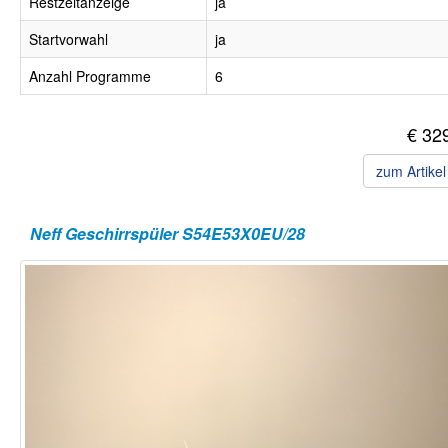
Restzeitanzeige
ja
Startvorwahl
ja
Anzahl Programme
6
€ 32
zum Artike
Neff Geschirrspüler S54E53X0EU/28