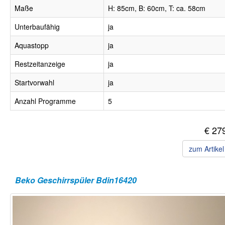
Maße
H: 85cm, B: 60cm, T: ca. 58cm
Unterbaufähig
ja
Aquastopp
ja
Restzeitanzeige
ja
Startvorwahl
ja
Anzahl Programme
5
€ 27
zum Artike
Beko Geschirrspüler Bdin16420