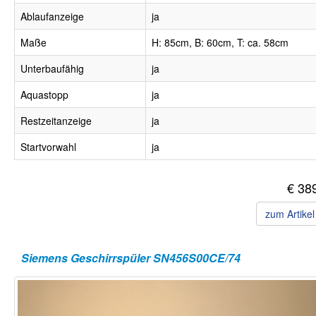
Ablaufanzeige
ja
Maße
H: 85cm, B: 60cm, T: ca. 58cm
Unterbaufähig
ja
Aquastopp
ja
Restzeitanzeige
ja
Startvorwahl
ja
€ 38
zum Artike
Siemens Geschirrspüler SN456S00CE/74