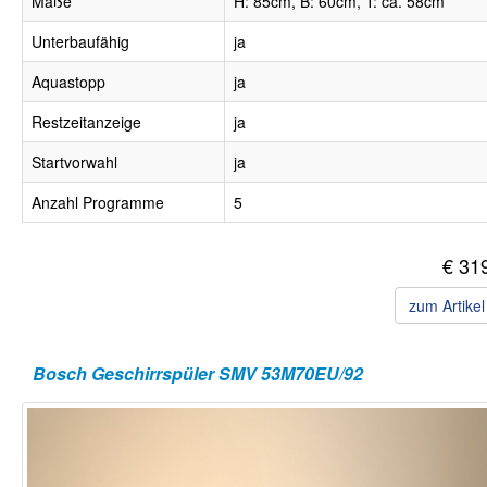
Maße
H: 85cm, B: 60cm, T: ca. 58cm
Unterbaufähig
ja
Aquastopp
ja
Restzeitanzeige
ja
Startvorwahl
ja
Anzahl Programme
5
€ 31
zum Artike
Bosch Geschirrspüler SMV 53M70EU/92