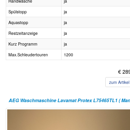
Handwäsche
ja
Spülstopp
ja
Aquastopp
ja
Restzeitanzeige
ja
Kurz Programm
ja
Max.Schleudertouren
1200
€ 28
zum Artike