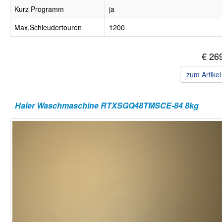
Kurz Programm
ja
Max.Schleudertouren
1200
€ 26
zum Artike
Haier Waschmaschine RTXSGQ48TMSCE-84 8kg