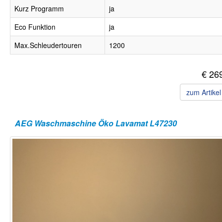
Kurz Programm
ja
Eco Funktion
ja
Max.Schleudertouren
1200
€ 26
zum Artike
AEG Waschmaschine Öko Lavamat L47230