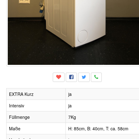
EXTRA Kurz
ja
Intensiv
ja
Füllmenge
7Kg
Maße
H: 85cm, B: 40cm, T: ca. 58cm