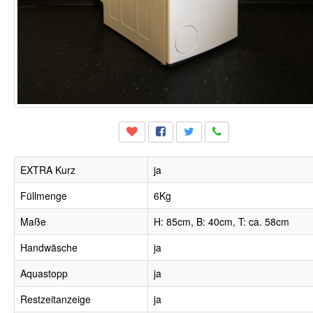
EXTRA Kurz
ja
Füllmenge
6Kg
Maße
H: 85cm, B: 40cm, T: ca. 58cm
Handwäsche
ja
Aquastopp
ja
Restzeitanzeige
ja