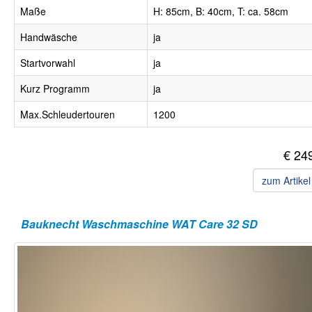
Maße
H: 85cm, B: 40cm, T: ca. 58cm
Handwäsche
ja
Startvorwahl
ja
Kurz Programm
ja
Max.Schleudertouren
1200
€ 24
zum Artike
Bauknecht Waschmaschine WAT Care 32 SD