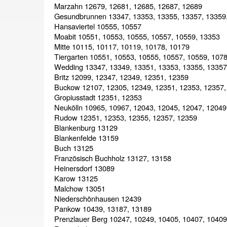
Marzahn 12679, 12681, 12685, 12687, 12689
Gesundbrunnen 13347, 13353, 13355, 13357, 13359
Hansaviertel 10555, 10557
Moabit 10551, 10553, 10555, 10557, 10559, 13353
Mitte 10115, 10117, 10119, 10178, 10179
Tiergarten 10551, 10553, 10555, 10557, 10559, 107
Wedding 13347, 13349, 13351, 13353, 13355, 13357
Britz 12099, 12347, 12349, 12351, 12359
Buckow 12107, 12305, 12349, 12351, 12353, 12357,
Gropiusstadt 12351, 12353
Neukölln 10965, 10967, 12043, 12045, 12047, 12049
Rudow 12351, 12353, 12355, 12357, 12359
Blankenburg 13129
Blankenfelde 13159
Buch 13125
Französisch Buchholz 13127, 13158
Heinersdorf 13089
Karow 13125
Malchow 13051
Niederschönhausen 12439
Pankow 10439, 13187, 13189
Prenzlauer Berg 10247, 10249, 10405, 10407, 10409