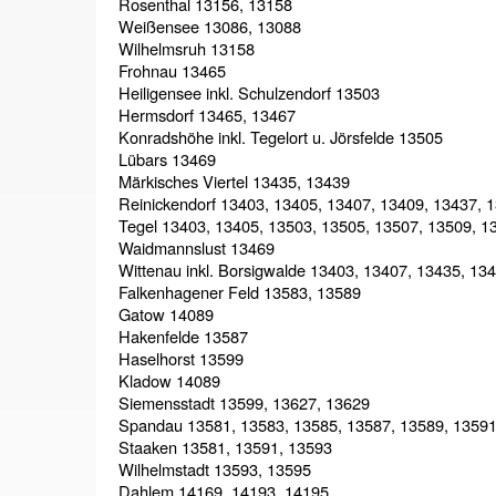
Rosenthal 13156, 13158
Weißensee 13086, 13088
Wilhelmsruh 13158
Frohnau 13465
Heiligensee inkl. Schulzendorf 13503
Hermsdorf 13465, 13467
Konradshöhe inkl. Tegelort u. Jörsfelde 13505
Lübars 13469
Märkisches Viertel 13435, 13439
Reinickendorf 13403, 13405, 13407, 13409, 13437, 
Tegel 13403, 13405, 13503, 13505, 13507, 13509, 1
Waidmannslust 13469
Wittenau inkl. Borsigwalde 13403, 13407, 13435, 13
Falkenhagener Feld 13583, 13589
Gatow 14089
Hakenfelde 13587
Haselhorst 13599
Kladow 14089
Siemensstadt 13599, 13627, 13629
Spandau 13581, 13583, 13585, 13587, 13589, 13591
Staaken 13581, 13591, 13593
Wilhelmstadt 13593, 13595
Dahlem 14169, 14193, 14195