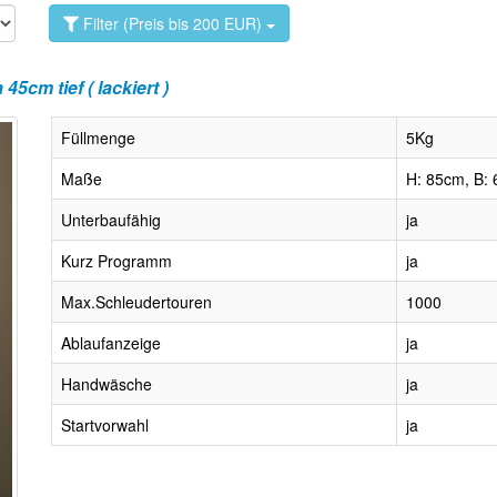
Filter (Preis bis 200 EUR)
m tief ( lackiert )
Füllmenge
5Kg
Maße
H: 85cm, B: 
Unterbaufähig
ja
Kurz Programm
ja
Max.Schleudertouren
1000
Ablaufanzeige
ja
Handwäsche
ja
Startvorwahl
ja