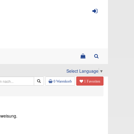
Select Language
▼
0 Warenkorb
1 Favoriten
inweisung.