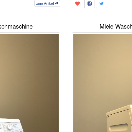
zum Artikel
aschmaschine
Miele Wasch