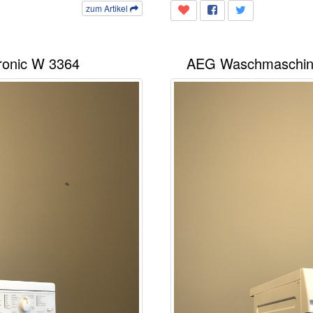
zum Artikel
ronic W 3364
AEG Waschmaschine