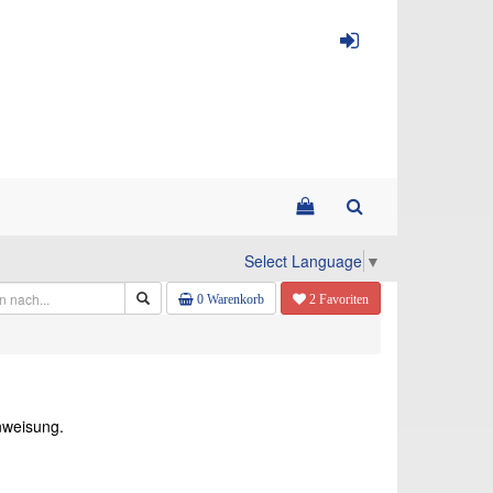
Select Language
▼
0 Warenkorb
2 Favoriten
inweisung.