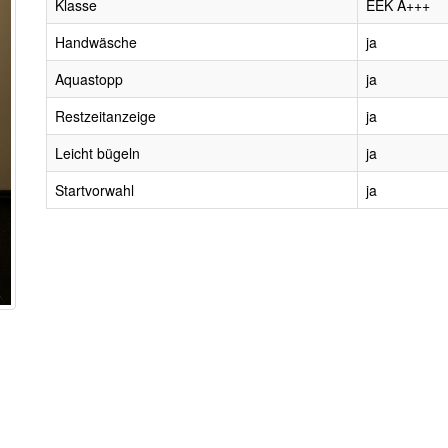
Klasse
EEK A+++
Handwäsche
ja
Aquastopp
ja
Restzeitanzeige
ja
Leicht bügeln
ja
Startvorwahl
ja