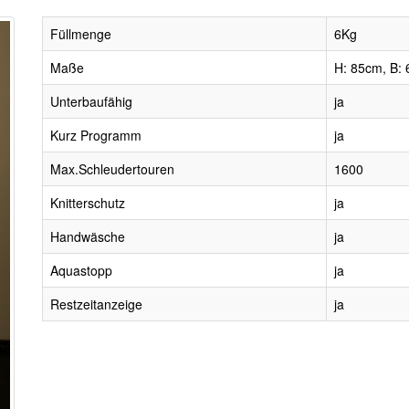
Füllmenge
6Kg
Maße
H: 85cm, B: 
Unterbaufähig
ja
Kurz Programm
ja
Max.Schleudertouren
1600
Knitterschutz
ja
Handwäsche
ja
Aquastopp
ja
Restzeitanzeige
ja