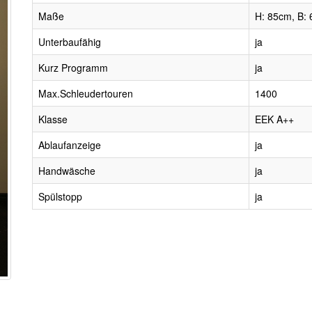
Maße
H: 85cm, B: 
Unterbaufähig
ja
Kurz Programm
ja
Max.Schleudertouren
1400
Klasse
EEK A++
Ablaufanzeige
ja
Handwäsche
ja
Spülstopp
ja