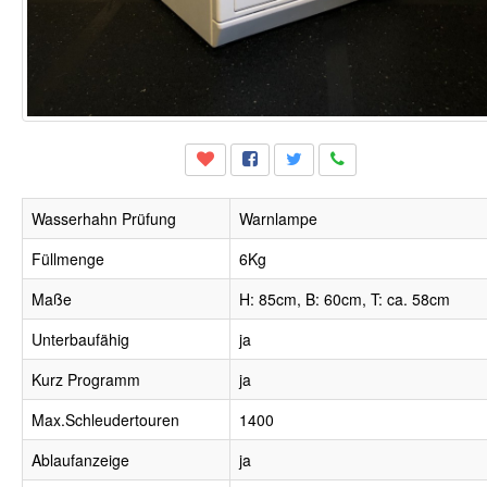
Wasserhahn Prüfung
Warnlampe
Füllmenge
6Kg
Maße
H: 85cm, B: 60cm, T: ca. 58cm
Unterbaufähig
ja
Kurz Programm
ja
Max.Schleudertouren
1400
Ablaufanzeige
ja