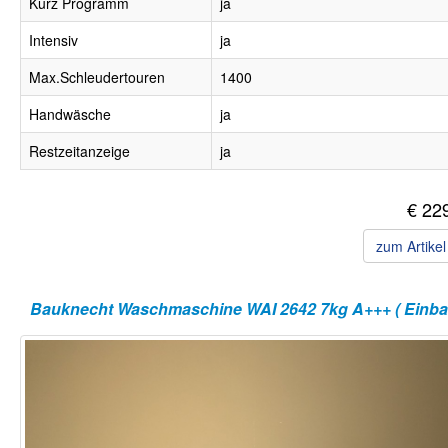
Kurz Programm
ja
Intensiv
ja
Max.Schleudertouren
1400
Handwäsche
ja
Restzeitanzeige
ja
€ 22
zum Artike