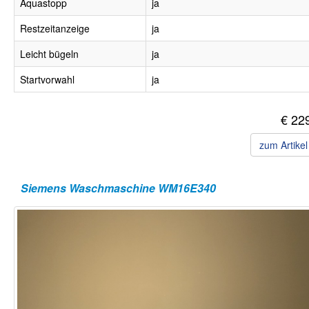
Aquastopp
ja
Restzeitanzeige
ja
Leicht bügeln
ja
Startvorwahl
ja
€ 22
zum Artike
Siemens Waschmaschine WM16E340