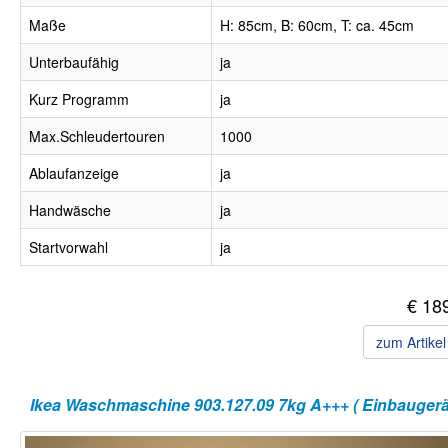
Maße
H: 85cm, B: 60cm, T: ca. 45cm
Unterbaufähig
ja
Kurz Programm
ja
Max.Schleudertouren
1000
Ablaufanzeige
ja
Handwäsche
ja
Startvorwahl
ja
€ 18
zum Artike
Ikea Waschmaschine 903.127.09 7kg A+++ ( Einbaugerät