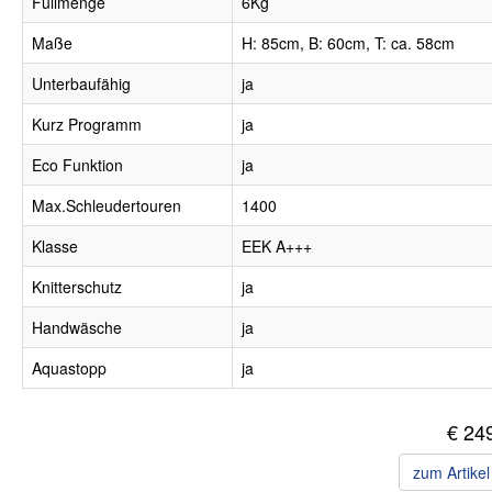
Füllmenge
6Kg
Maße
H: 85cm, B: 60cm, T: ca. 58cm
Unterbaufähig
ja
Kurz Programm
ja
Eco Funktion
ja
Max.Schleudertouren
1400
Klasse
EEK A+++
Knitterschutz
ja
Handwäsche
ja
Aquastopp
ja
€ 24
zum Artike