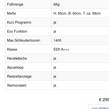
Füllmenge
6Kg
Maße
H: 85cm, B: 60cm, T: ca. 58cm
Kurz Programm
ja
Eco Funktion
ja
Max.Schleudertouren
1400
Klasse
EEK A+++
Handwäsche
ja
Aquastopp
ja
Restzeitanzeige
ja
Startvorwahl
ja
€ 29
zum Artike