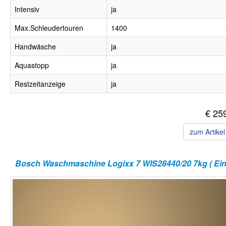
Intensiv
ja
Max.Schleudertouren
1400
Handwäsche
ja
Aquastopp
ja
Restzeitanzeige
ja
€ 25
zum Artike