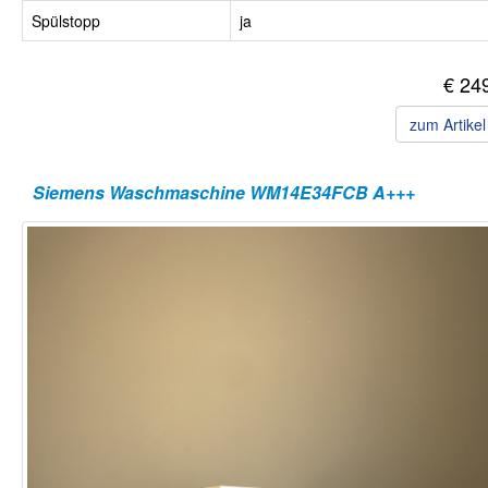
Spülstopp
ja
€ 24
zum Artike
Siemens Waschmaschine WM14E34FCB A+++