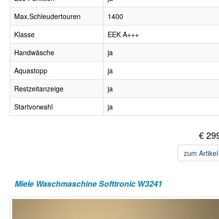
Max.Schleudertouren
1400
Klasse
EEK A+++
Handwäsche
ja
Aquastopp
ja
Restzeitanzeige
ja
Startvorwahl
ja
€ 29
zum Artike
Miele Waschmaschine Softtronic W3241