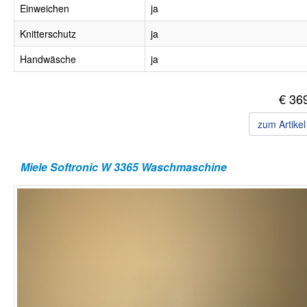
Einweichen
ja
Knitterschutz
ja
Handwäsche
ja
€ 36
zum Artike
Miele Softronic W 3365 Waschmaschine