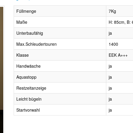
Füllmenge
7Kg
Maße
H: 85cm, B: 
Unterbaufähig
ja
Max.Schleudertouren
1400
Klasse
EEK A+++
Handwäsche
ja
Aquastopp
ja
Restzeitanzeige
ja
Leicht bügeln
ja
Startvorwahl
ja