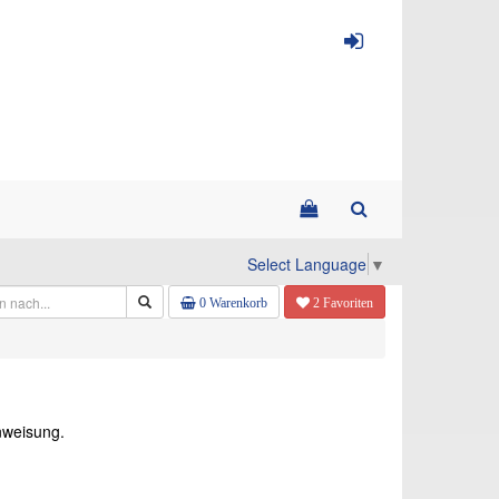
Select Language
▼
0 Warenkorb
2 Favoriten
inweisung.