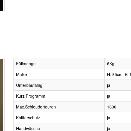
Füllmenge
6Kg
Maße
H: 85cm, B: 
Unterbaufähig
ja
Kurz Programm
ja
Max.Schleudertouren
1600
Knitterschutz
ja
Handwäsche
ja