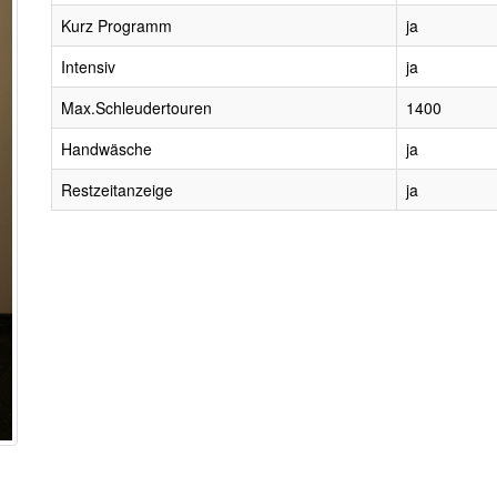
Kurz Programm
ja
Intensiv
ja
Max.Schleudertouren
1400
Handwäsche
ja
Restzeitanzeige
ja