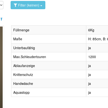
Filter (keinen)
61
Füllmenge
6Kg
Maße
H: 85cm, B: 
Unterbaufähig
ja
Max.Schleudertouren
1200
Ablaufanzeige
ja
Knitterschutz
ja
Handwäsche
ja
Aquastopp
ja