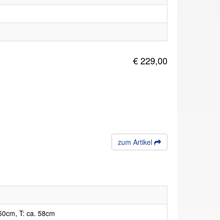
€ 229,00
zum Artikel
60cm, T: ca. 58cm