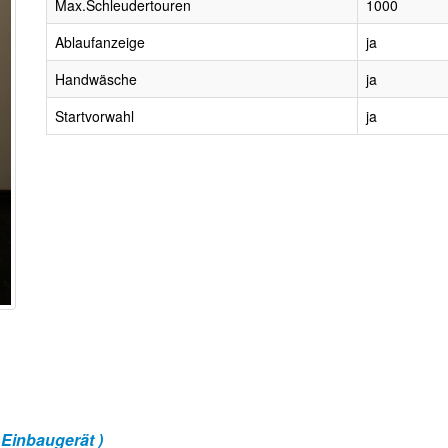
Max.Schleudertouren
1000
Ablaufanzeige
ja
Handwäsche
ja
Startvorwahl
ja
Einbaugerät )