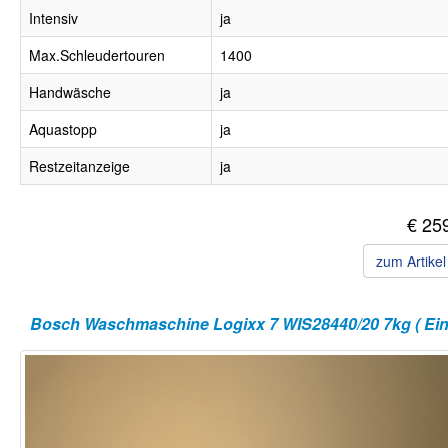
Intensiv
ja
Max.Schleudertouren
1400
Handwäsche
ja
Aquastopp
ja
Restzeitanzeige
ja
€ 25
zum Artike