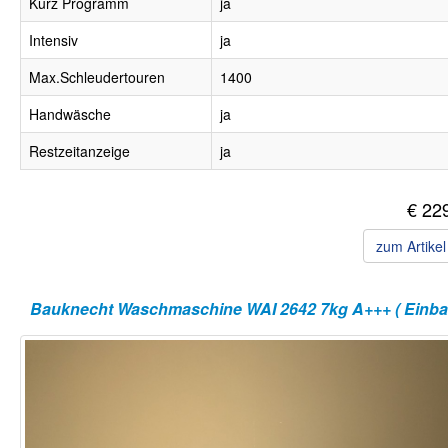
Kurz Programm
ja
Intensiv
ja
Max.Schleudertouren
1400
Handwäsche
ja
Restzeitanzeige
ja
€ 22
zum Artike