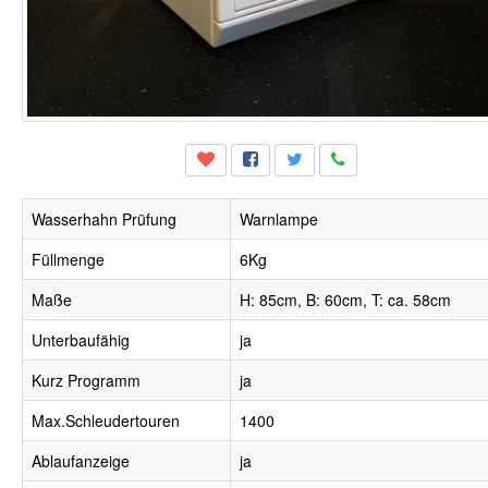
Wasserhahn Prüfung
Warnlampe
Füllmenge
6Kg
Maße
H: 85cm, B: 60cm, T: ca. 58cm
Unterbaufähig
ja
Kurz Programm
ja
Max.Schleudertouren
1400
Ablaufanzeige
ja