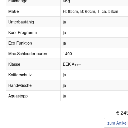
Füllmenge
6Kg
Maße
H: 85cm, B: 60cm, T: ca. 58cm
Unterbaufähig
ja
Kurz Programm
ja
Eco Funktion
ja
Max.Schleudertouren
1400
Klasse
EEK A+++
Knitterschutz
ja
Handwäsche
ja
Aquastopp
ja
€ 24
zum Artike