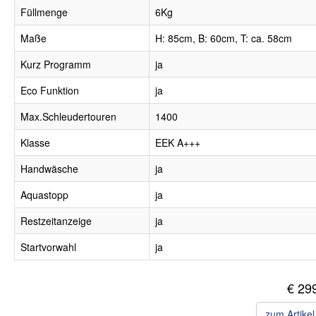
Füllmenge
6Kg
Maße
H: 85cm, B: 60cm, T: ca. 58cm
Kurz Programm
ja
Eco Funktion
ja
Max.Schleudertouren
1400
Klasse
EEK A+++
Handwäsche
ja
Aquastopp
ja
Restzeitanzeige
ja
Startvorwahl
ja
€ 29
zum Artike