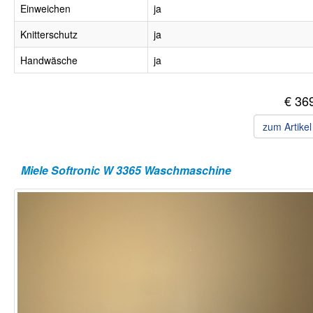
Einweichen
ja
Knitterschutz
ja
Handwäsche
ja
€ 36
zum Artike
Miele Softronic W 3365 Waschmaschine