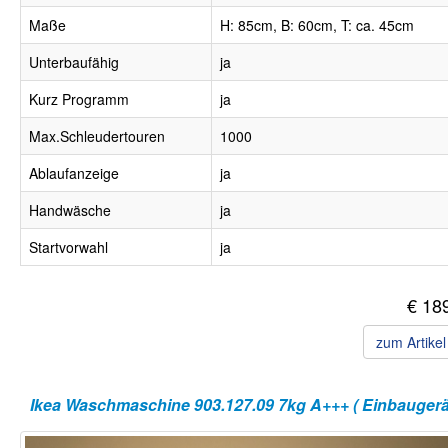
Maße
H: 85cm, B: 60cm, T: ca. 45cm
Unterbaufähig
ja
Kurz Programm
ja
Max.Schleudertouren
1000
Ablaufanzeige
ja
Handwäsche
ja
Startvorwahl
ja
€ 18
zum Artike
Ikea Waschmaschine 903.127.09 7kg A+++ ( Einbaugerät