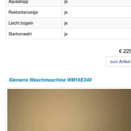
Aquastopp
ja
Restzeitanzeige
ja
Leicht bügeln
ja
Startvorwahl
ja
€ 22
zum Artike
Siemens Waschmaschine WM16E340