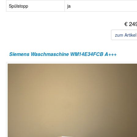
Spülstopp
ja
€ 24
zum Artike
Siemens Waschmaschine WM14E34FCB A+++