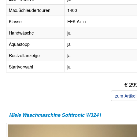
Max.Schleudertouren
1400
Klasse
EEK A+++
Handwäsche
ja
Aquastopp
ja
Restzeitanzeige
ja
Startvorwahl
ja
€ 29
zum Artike
Miele Waschmaschine Softtronic W3241