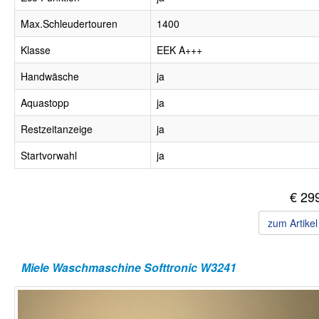
Max.Schleudertouren
1400
Klasse
EEK A+++
Handwäsche
ja
Aquastopp
ja
Restzeitanzeige
ja
Startvorwahl
ja
€ 29
zum Artike
Miele Waschmaschine Softtronic W3241