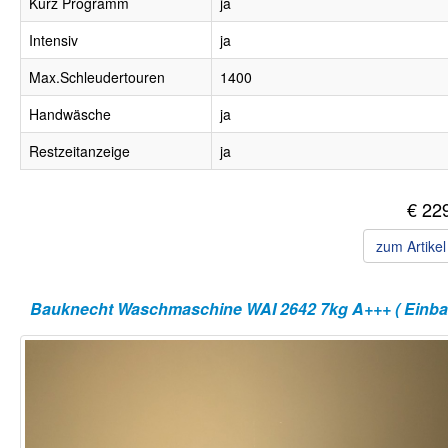
Kurz Programm
ja
Intensiv
ja
Max.Schleudertouren
1400
Handwäsche
ja
Restzeitanzeige
ja
€ 22
zum Artike