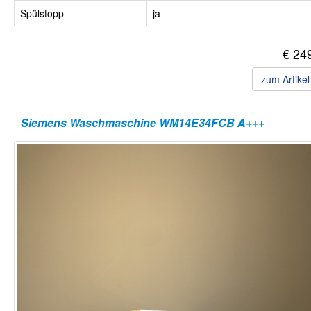
Spülstopp
ja
€ 24
zum Artike
Siemens Waschmaschine WM14E34FCB A+++