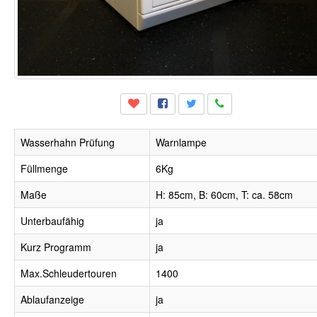
Wasserhahn Prüfung
Warnlampe
Füllmenge
6Kg
Maße
H: 85cm, B: 60cm, T: ca. 58cm
Unterbaufähig
ja
Kurz Programm
ja
Max.Schleudertouren
1400
Ablaufanzeige
ja