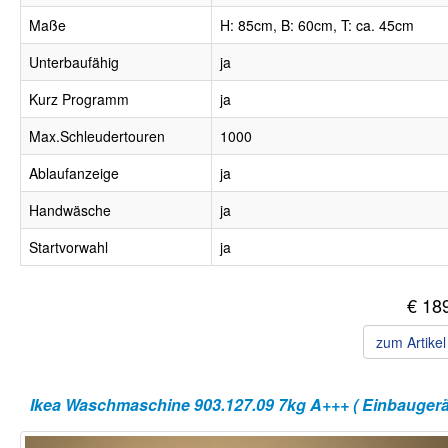
Maße
H: 85cm, B: 60cm, T: ca. 45cm
Unterbaufähig
ja
Kurz Programm
ja
Max.Schleudertouren
1000
Ablaufanzeige
ja
Handwäsche
ja
Startvorwahl
ja
€ 18
zum Artike
Ikea Waschmaschine 903.127.09 7kg A+++ ( Einbaugerät