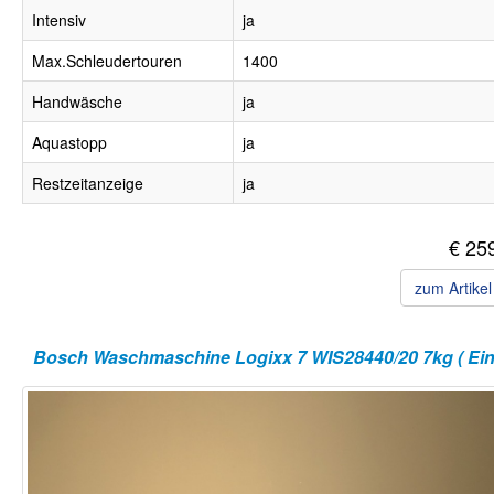
Intensiv
ja
Max.Schleudertouren
1400
Handwäsche
ja
Aquastopp
ja
Restzeitanzeige
ja
€ 25
zum Artike