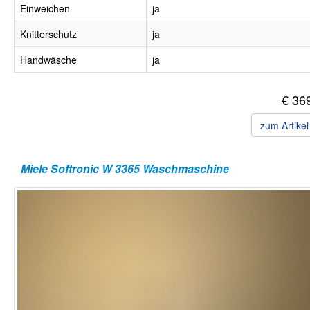
Einweichen
ja
Knitterschutz
ja
Handwäsche
ja
€ 36
zum Artike
Miele Softronic W 3365 Waschmaschine