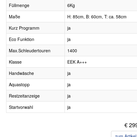
Füllmenge
6Kg
Maße
H: 85cm, B: 60cm, T: ca. 58cm
Kurz Programm
ja
Eco Funktion
ja
Max.Schleudertouren
1400
Klasse
EEK A+++
Handwäsche
ja
Aquastopp
ja
Restzeitanzeige
ja
Startvorwahl
ja
€ 29
zum Artike