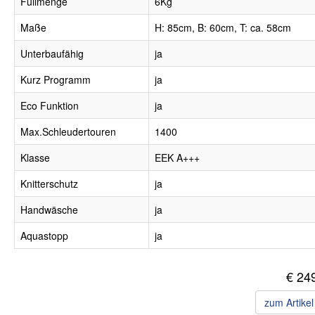
Füllmenge
6Kg
Maße
H: 85cm, B: 60cm, T: ca. 58cm
Unterbaufähig
ja
Kurz Programm
ja
Eco Funktion
ja
Max.Schleudertouren
1400
Klasse
EEK A+++
Knitterschutz
ja
Handwäsche
ja
Aquastopp
ja
€ 24
zum Artike