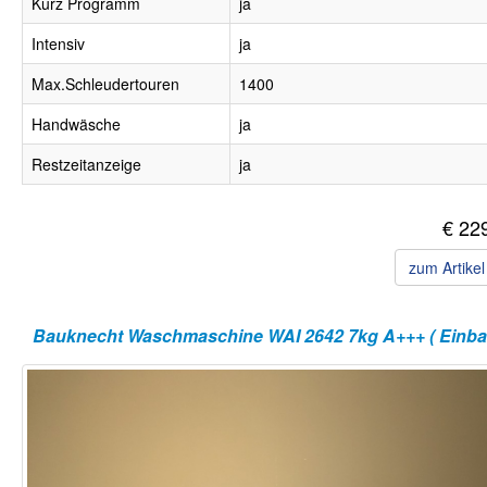
Kurz Programm
ja
Intensiv
ja
Max.Schleudertouren
1400
Handwäsche
ja
Restzeitanzeige
ja
€ 22
zum Artike