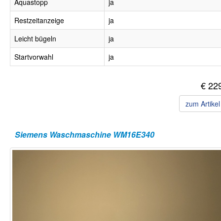
Aquastopp
ja
Restzeitanzeige
ja
Leicht bügeln
ja
Startvorwahl
ja
€ 22
zum Artike
Siemens Waschmaschine WM16E340