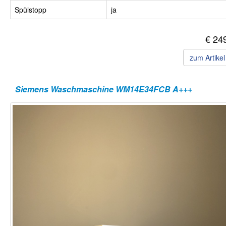
Spülstopp
ja
€ 24
zum Artike
Siemens Waschmaschine WM14E34FCB A+++