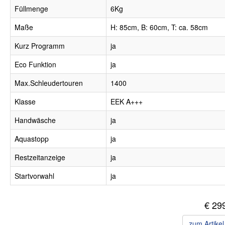
Füllmenge
6Kg
Maße
H: 85cm, B: 60cm, T: ca. 58cm
Kurz Programm
ja
Eco Funktion
ja
Max.Schleudertouren
1400
Klasse
EEK A+++
Handwäsche
ja
Aquastopp
ja
Restzeitanzeige
ja
Startvorwahl
ja
€ 29
zum Artike