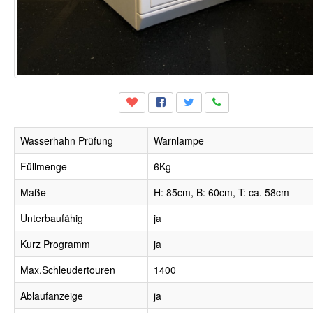
Wasserhahn Prüfung
Warnlampe
Füllmenge
6Kg
Maße
H: 85cm, B: 60cm, T: ca. 58cm
Unterbaufähig
ja
Kurz Programm
ja
Max.Schleudertouren
1400
Ablaufanzeige
ja