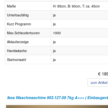
Maße
H: 85cm, B: 60cm, T: ca. 45cm
Unterbaufähig
ja
Kurz Programm
ja
Max.Schleudertouren
1000
Ablaufanzeige
ja
Handwäsche
ja
Startvorwahl
ja
€ 18
zum Artike
Ikea Waschmaschine 903.127.09 7kg A+++ ( Einbaugerät