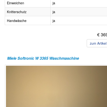
Einweichen
ja
Knitterschutz
ja
Handwäsche
ja
€ 36
zum Artike
Miele Softronic W 3365 Waschmaschine