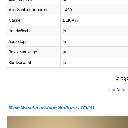
Max.Schleudertouren
1400
Klasse
EEK A+++
Handwäsche
ja
Aquastopp
ja
Restzeitanzeige
ja
Startvorwahl
ja
€ 29
zum Artike
Miele Waschmaschine Softtronic W3241