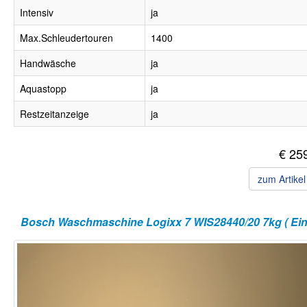
Intensiv
ja
Max.Schleudertouren
1400
Handwäsche
ja
Aquastopp
ja
Restzeitanzeige
ja
€ 25
zum Artike