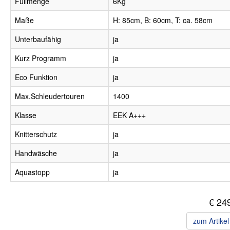
Füllmenge
6Kg
Maße
H: 85cm, B: 60cm, T: ca. 58cm
Unterbaufähig
ja
Kurz Programm
ja
Eco Funktion
ja
Max.Schleudertouren
1400
Klasse
EEK A+++
Knitterschutz
ja
Handwäsche
ja
Aquastopp
ja
€ 24
zum Artike