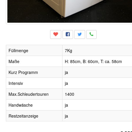
Füllmenge
7Kg
Maße
H: 85cm, B: 60cm, T: ca. 58cm
Kurz Programm
ja
Intensiv
ja
Max.Schleudertouren
1400
Handwäsche
ja
Restzeitanzeige
ja