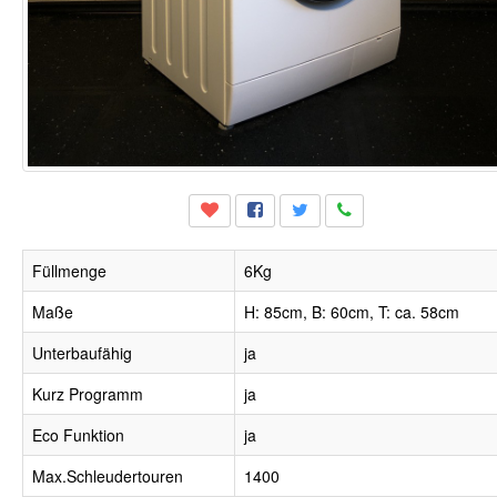
Füllmenge
6Kg
Maße
H: 85cm, B: 60cm, T: ca. 58cm
Unterbaufähig
ja
Kurz Programm
ja
Eco Funktion
ja
Max.Schleudertouren
1400