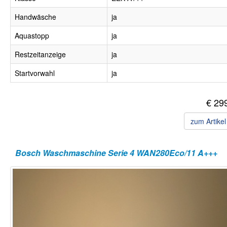
Handwäsche
ja
Aquastopp
ja
Restzeitanzeige
ja
Startvorwahl
ja
€ 29
zum Artike
Bosch Waschmaschine Serie 4 WAN280Eco/11 A+++