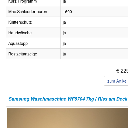
Kurz Programm
ja
Max.Schleudertouren
1600
Knitterschutz
ja
Handwäsche
ja
Aquastopp
ja
Restzeitanzeige
ja
€ 22
zum Artike
Samsun