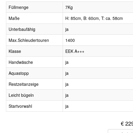
Füllmenge
7Kg
Maße
H: 85cm, B: 60cm, T: ca. 58cm
Unterbaufähig
ja
Max.Schleudertouren
1400
Klasse
EEK A+++
Handwäsche
ja
Aquastopp
ja
Restzeitanzeige
ja
Leicht bügeln
ja
Startvorwahl
ja
€ 22