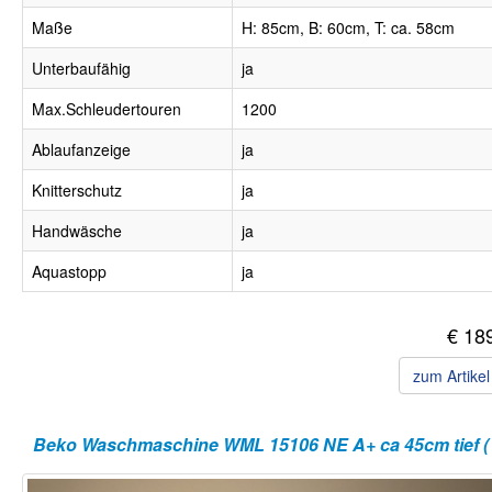
Maße
H: 85cm, B: 60cm, T: ca. 58cm
Unterbaufähig
ja
Max.Schleudertouren
1200
Ablaufanzeige
ja
Knitterschutz
ja
Handwäsche
ja
Aquastopp
ja
€ 18
zum Artike