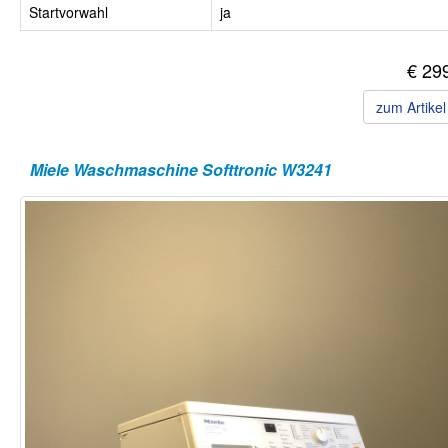
Startvorwahl
ja
€ 29
zum Artike
Miele Waschmaschine Softtronic W3241