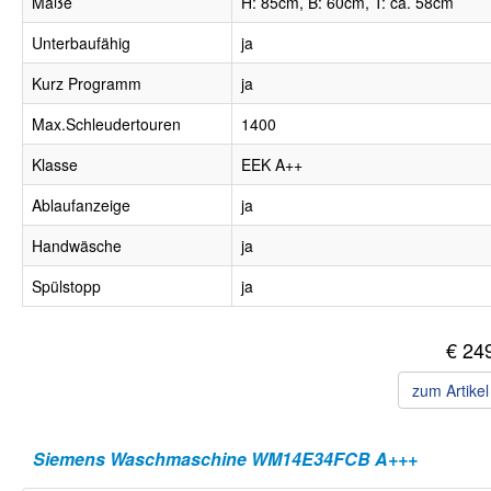
Maße
H: 85cm, B: 60cm, T: ca. 58cm
Unterbaufähig
ja
Kurz Programm
ja
Max.Schleudertouren
1400
Klasse
EEK A++
Ablaufanzeige
ja
Handwäsche
ja
Spülstopp
ja
€ 24
zum Artike
Siemens Waschmaschine WM14E34FCB A+++